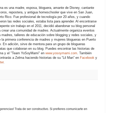
ma es una madre, esposa, bloguera, amante de Disney, cantante
coros, repostera, y antigua homeschooler que vive en San Juan,
rto Rico. Fue profesional de tecnología por 20 años, y cuando
ieron las redes sociales, estaba lista para aprender. Al encontrarse
repente sin trabajo en el 2011, decidió abandonar su blog personal
a crear una comunidad de madres. Actualmente organiza eventos
a madres, talleres de educación sobre blogging y redes sociales, y
ó la primera conferencia de madres y mujeres blogueras en Puerto
o. En adición, sirve de mentora para un grupo de blogueras
atas que colaboran en su blog. Puedes encontrar las historias de
ma y el "Team YoSoyMami" en
www.yosoymami.com
. También
ontrarás a Zelma haciendo historias de su “Lil Man” en
Facebook
y
ter
.
erencias! Trata de ser constructivo. Si prefieres comunicarte en