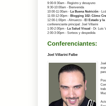
9:00-9:30am - Registro y desayuno
9:30-10:00am - Bienvenida
10:00-11:00am -
La Buena Nutrición
- Lcd
11:00-12:00pm -
Blogging 102: Cómo Cre
12:00-1:00pm - Almuerzo -
El Estado y la
conferenciante principal: Joel Villarini
1:00-2:00pm -
La Salud Visual
- Dr. Luis
2:00-3:00pm - Sorteos y despedida
Conferenciantes:
Joel Villarini Falbe
Joe
exp
par
Pos
Com
tra
Muc
Act
Soc