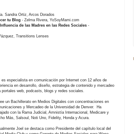
a. Sandra Ortiz, Arcos Dorados
cer tu Blog
- Zelma Rivera, YoSoyMami.com
 Influencia de las Madres en las Redes Sociales
-
 Vázquez, Transitions Lenses
l es especialista en comunicación por Internet con 12 años de
eriencia en desarrollo, diseño, estrategia de contenido y mercadeo
a portales web, podcasts, blogs y redes sociales.
ee un Bachillerato en Medios Digitales con concentraciones en
unicaciones y Mercadeo de la Universidad de Denver. Ha
bajado con la Rama Judicial, Amnistía Internacional, Medicare y
ho Más, Salsoul, Noti Uno, Fidelity, Honda y Acura.
ualmente Joel se destaca como Presidente del capítulo local del
ial Media Club y como Gerente de Medios Sociales para Wapa