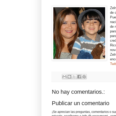
Zel
de 
Pue
nac
de 
par
par
cre
Ric
nov
Zel
enc
Twit
No hay comentarios.:
Publicar un comentario
¡Se aprecian las preguntas, comentarios o sug