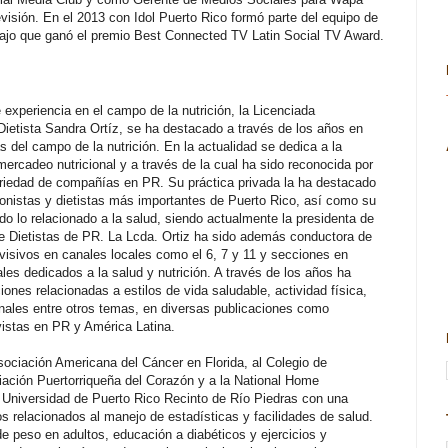
evisión. En el 2013 con Idol Puerto Rico formó parte del equipo de
bajo que ganó el premio Best Connected TV Latin Social TV Award.
experiencia en el campo de la nutrición, la Licenciada
 Dietista Sandra Ortíz, se ha destacado a través de los años en
s del campo de la nutrición. En la actualidad se dedica a la
mercadeo nutricional y a través de la cual ha sido reconocida por
riedad de compañías en PR. Su práctica privada la ha destacado
cionistas y dietistas más importantes de Puerto Rico, así como su
odo lo relacionado a la salud, siendo actualmente la presidenta de
de Dietistas de PR. La Lcda. Ortiz ha sido además conductora de
visivos en canales locales como el 6, 7 y 11 y secciones en
les dedicados a la salud y nutrición. A través de los años ha
ciones relacionadas a estilos de vida saludable, actividad física,
nales entre otros temas, en diversas publicaciones como
vistas en PR y América Latina.
sociación Americana del Cáncer en Florida, al Colegio de
ciación Puertorriqueña del Corazón y a la National Home
Universidad de Puerto Rico Recinto de Río Piedras con una
os relacionados al manejo de estadísticas y facilidades de salud.
 peso en adultos, educación a diabéticos y ejercicios y