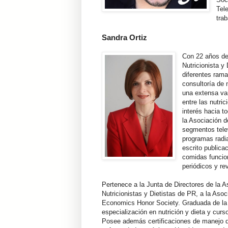
Tel
tra
Sandra Ortiz
Con 22 años de 
Nutricionista y
diferentes rama
consultoría de 
una extensa va
entre las nutri
interés hacia t
la Asociación 
segmentos tele
programas radia
escrito publica
comidas funcio
periódicos y re
Pertenece a la Junta de Directores de la A
Nutricionistas y Dietistas de PR, a la Aso
Economics Honor Society. Graduada de la 
especialización en nutrición y dieta y curs
Posee además certificaciones de manejo de